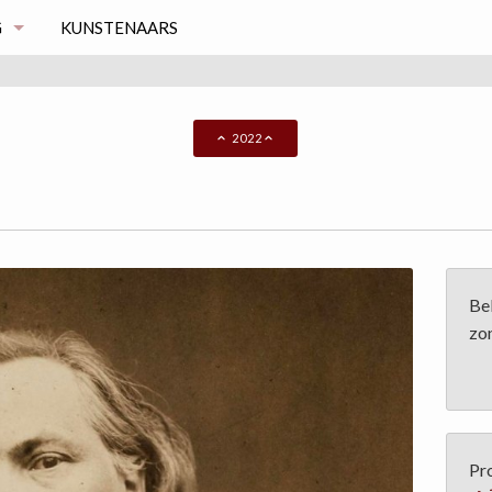
G
KUNSTENAARS
S
2022
Be
zo
Pr