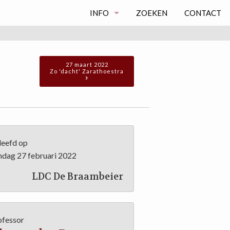
INFO
ZOEKEN
CONTACT
WIE IS WIE
LID WORDEN
27 maart 2022
Zo 'dacht' Zarathoestra
PRIVACY VERKLARING
leefd op
ndag 27 februari 2022
LDC De Braambeier
ofessor