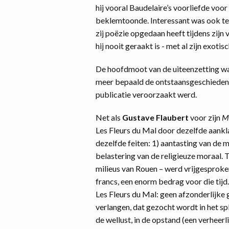
hij vooral Baudelaire’s voorliefde voor 
beklemtoonde. Interessant was ook te 
zij poëzie opgedaan heeft tijdens zijn v
hij nooit geraakt is - met al zijn exoti
De hoofdmoot van de uiteenzetting wa
meer bepaald de ontstaansgeschiedeni
publicatie veroorzaakt werd.
Net als
Gustave Flaubert
voor zijn
M
Les Fleurs du Mal door dezelfde aankl
dezelfde feiten: 1) aantasting van de 
belastering van de religieuze moraal. T
milieus van Rouen – werd vrijgesproke
francs, een enorm bedrag voor die ti
Les Fleurs du Mal: geen afzonderlijke 
verlangen, dat gezocht wordt in het splee
de wellust, in de opstand (een verheerli