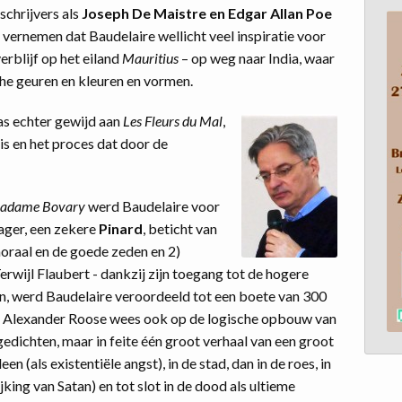
schrijvers als
Joseph De Maistre en Edgar Allan Poe
vernemen dat Baudelaire wellicht veel inspiratie voor
erblijf op het eiland
Mauritius
– op weg naar India, waar
sche geuren en kleuren en vormen.
s echter gewijd aan
Les Fleurs du Mal
,
s en het proces dat door de
adame Bovary
werd Baudelaire voor
ager, een zekere
Pinard
, beticht van
moraal en de goede zeden en 2)
erwijl Flaubert - dankzij zijn toegang tot de hogere
n, werd Baudelaire veroordeeld tot een boete van 300
jd. Alexander Roose wees ook op de logische opbouw van
gedichten, maar in feite één groot verhaal van een groot
n (als existentiële angst), in de stad, dan in de roes, in
jking van Satan) en tot slot in de dood als ultieme