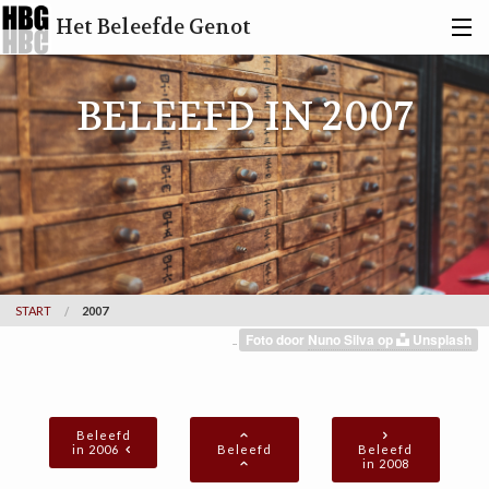
Het Beleefde Genot
ACTIVITEITEN
BELEEFD IN 2007
BERICHTEN
TOVERBERG
KUNSTENAARS
INFO
START
2007
Foto door
Nuno Silva
op
Unsplash
..
ZOEKEN
CONTACT
Beleefd
in 2006
Beleefd
Beleefd
in 2008