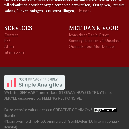
wil stimuleren door het organiseren van activiteiten, uitstappen, literaire
salons, filmvertoningen, tentoonstellingen, ...
Meer ›
SERVICES
MET DANK VOOR
Contact
Icons door Daniel Bruce
RSS
Sommige beelden via Unsplash
Atom
Opmaak door Moritz Sauer
sitemap.xml
Website
GEMAAKT
met ♥ door
STEFAAN HUYSENTRUYT
met
JEKYLL
gebaseerd op
FEELING RESPONSIVE
.
Deze website valt onder een
CREATIVE COMMONS
licentie
(Naamsvermelding-NietCommercieel-GelijkDelen 4.0 Internationaal-
licentie)