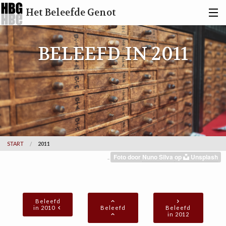
Het Beleefde Genot
ACTIVITEITEN
BELEEFD IN 2011
BERICHTEN
TOVERBERG
KUNSTENAARS
INFO
START
2011
Foto door
Nuno Silva
op
Unsplash
..
ZOEKEN
CONTACT
Beleefd
in 2010
Beleefd
Beleefd
in 2012