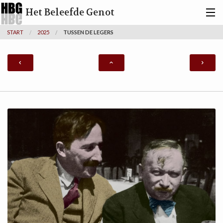
Het Beleefde Genot
START
2025
TUSSEN DE LEGERS
ACTIVITEITEN
BERICHTEN
TOVERBERG
KUNSTENAARS
INFO
ZOEKEN
CONTACT