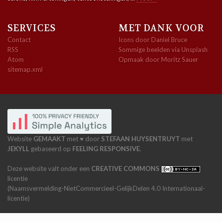
SERVICES
MET DANK VOOR
Contact
Icons door Daniel Bruce
RSS
Sommige beelden via Unsplash
Atom
Opmaak door Moritz Sauer
sitemap.xml
Website
GEMAAKT
met ♥ door
STEFAAN HUYSENTRUYT
met
JEKYLL
gebaseerd op
FEELING RESPONSIVE
.
Deze website valt onder een
CREATIVE COMMONS
licentie
(Naamsvermelding-NietCommercieel-GelijkDelen 4.0 Internationaal-
licentie)