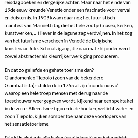
reisdagboeken en dergelijke achter. Maar naar het einde van
19de eeuw kreunde Venetië onder een fascinatie voor verval
en duisternis. In 1909 kwam daar nog het futuristisch
manifest van Marinetti bij, die het hele zootje (musea, kerken,
kunstwerken, …) liever in de lagune zag verdwijnen. In het zog
van het futurisme verscheen in Venetië de Belgische
kunstenaar Jules Schmalzigaug, die naarmate hij ouder werd
zowel abstracter als kleurrijker werk ging produceren.
En dat zo geliefde en gehate toerisme dan?
GiandomenicoTiepolo (zoon van de bekendere
Giambattista) schilderde in 1765 al zijn ‘mondo nuovo’
waarop een hele troep mensen met de rug naar de
toeschouwer weergegeven wordt, kijkend naar een spektakel
in de verte. Alleen twee figuren in de hoeken, wellicht vader en
zoon Tiepolo, kijken somber toe naar deze voorlopers van
het sensatietoerisme.
Eric Min eindigde zijn lezing (en zijn boek) met het gedicht