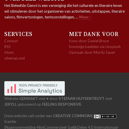
Het Beleefde Genot is een vereniging die het culturele en literaire leven
wil stimuleren door het organiseren van activiteiten, uitstappen, literaire
salons, filmvertoningen, tentoonstellingen, ...
Meer ›
SERVICES
MET DANK VOOR
Contact
Icons door Daniel Bruce
RSS
Sommige beelden via Unsplash
Atom
Opmaak door Moritz Sauer
sitemap.xml
Website
GEMAAKT
met ♥ door
STEFAAN HUYSENTRUYT
met
JEKYLL
gebaseerd op
FEELING RESPONSIVE
.
Deze website valt onder een
CREATIVE COMMONS
licentie
(Naamsvermelding-NietCommercieel-GelijkDelen 4.0 Internationaal-